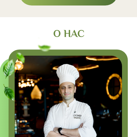
САЛЬВАТОРЕ
БЬЯНКА
ШЕФ-ПОВАР
Родился на Сицилии.
Сертифицированный шеф-повар
академии «Art joins nutrition». В 2008 году
закончил школу «ALMA» в Италии. Опыт:
работа с легендарным Gualtiero Marchesi, c
Luigi Taglienti, с Massimo Mantarro в
ресторане 2° Мишлен, в
Англии, Мальте, Турции, Германии,
Азербайджане, Бельгии и в России.
Постройнел на 40 кг.