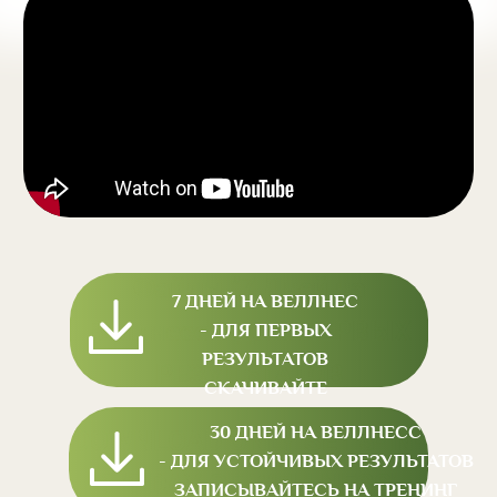
Файлы "7 Дней на
7 ДНЕЙ НА ВЕЛЛНЕС
Веллнесс" -ДЛЯ ПЕРВЫХ
- ДЛЯ ПЕРВЫХ
РЕЗУЛЬТАТОВ
РЕЗУЛЬТАТОВ
СКАЧИВАЙТЕ
30 ДНЕЙ НА ВЕЛЛНЕСС
DOWNLOAD ONLY SET 3-IN-
- ДЛЯ УСТОЙЧИВЫХ РЕЗУЛЬТАТОВ
1 '1 DAY OF WELLNESS'
ЗАПИСЫВАЙТЕСЬ НА ТРЕНИНГ
О НАС